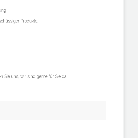
tung
rschüssiger Produkte.
Sie uns, wir sind gerne für Sie da.
efon: +49 (0) 173 151 6050 - E-Mail:
info@fresh-line-services.de