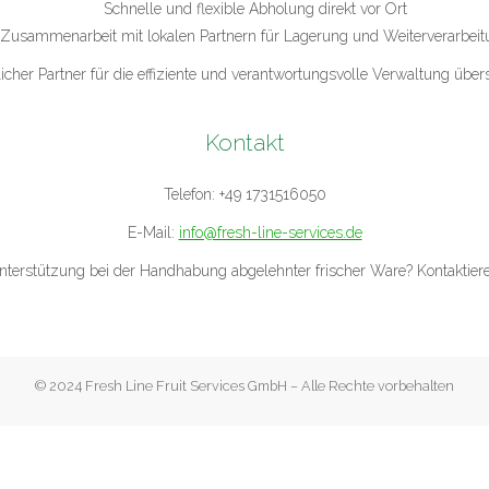
Schnelle und flexible Abholung direkt vor Ort
Zusammenarbeit mit lokalen Partnern für Lagerung und Weiterverarbei
licher Partner für die effiziente und verantwortungsvolle Verwaltung übe
Kontakt
Telefon: +49 1731516050
E-Mail:
info@fresh-line-services.de
terstützung bei der Handhabung abgelehnter frischer Ware? Kontaktieren 
© 2024 Fresh Line Fruit Services GmbH – Alle Rechte vorbehalten
h Line Fruit Services GmbH
- Leuther Straße 12 - 41334 Nettetal - Deutschland - Tel